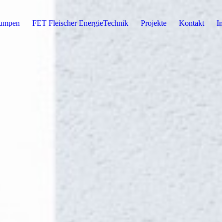
umpen
FET Fleischer EnergieTechnik
Projekte
Kontakt
I