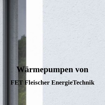
Wärmepumpen von
FET Fleischer EnergieTechnik